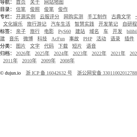
导航：
首页
关于
网站地图
目录：
信笔
俊照
俊笔
俊作
专栏：
开源实例
云服评分
网购实测
手工制作
古典文学
文化娱乐
旅行游记
汽车生活
智慧实践
开发笔记
自研程
标签：
亲子
旅行
电影
PyS60
建站
域名
车
开发
bilibi
建
音乐
微博
科技
AcFun
事故
PHP
活动
语录
插件
分类：
图片
文字
代码
下载
短片
语音
归档：
2026年
2025年
2024年
2023年
2022年
2021年
20
2011年
2010年
2009年
2008年
© dujun.io
浙 ICP 备 16042632 号
浙公网安备 3301100201278