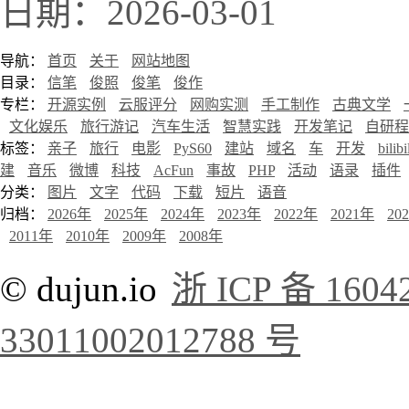
日期：2026-03-01
导航：
首页
关于
网站地图
目录：
信笔
俊照
俊笔
俊作
专栏：
开源实例
云服评分
网购实测
手工制作
古典文学
文化娱乐
旅行游记
汽车生活
智慧实践
开发笔记
自研程
标签：
亲子
旅行
电影
PyS60
建站
域名
车
开发
bilibi
建
音乐
微博
科技
AcFun
事故
PHP
活动
语录
插件
分类：
图片
文字
代码
下载
短片
语音
归档：
2026年
2025年
2024年
2023年
2022年
2021年
20
2011年
2010年
2009年
2008年
© dujun.io
浙 ICP 备 1604
33011002012788 号