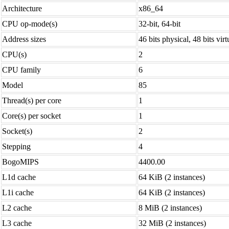
Architecture
x86_64
CPU op-mode(s)
32-bit, 64-bit
Address sizes
46 bits physical, 48 bits virt
CPU(s)
2
CPU family
6
Model
85
Thread(s) per core
1
Core(s) per socket
1
Socket(s)
2
Stepping
4
BogoMIPS
4400.00
L1d cache
64 KiB (2 instances)
L1i cache
64 KiB (2 instances)
L2 cache
8 MiB (2 instances)
L3 cache
32 MiB (2 instances)