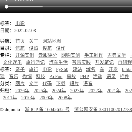
标签：
电影
日期：2025-02-08
导航：
首页
关于
网站地图
目录：
信笔
俊照
俊笔
俊作
专栏：
开源实例
云服评分
网购实测
手工制作
古典文学
文化娱乐
旅行游记
汽车生活
智慧实践
开发笔记
自研程
标签：
亲子
旅行
电影
PyS60
建站
域名
车
开发
bilibi
建
音乐
微博
科技
AcFun
事故
PHP
活动
语录
插件
分类：
图片
文字
代码
下载
短片
语音
归档：
2026年
2025年
2024年
2023年
2022年
2021年
20
2011年
2010年
2009年
2008年
© dujun.io
浙 ICP 备 16042632 号
浙公网安备 3301100201278