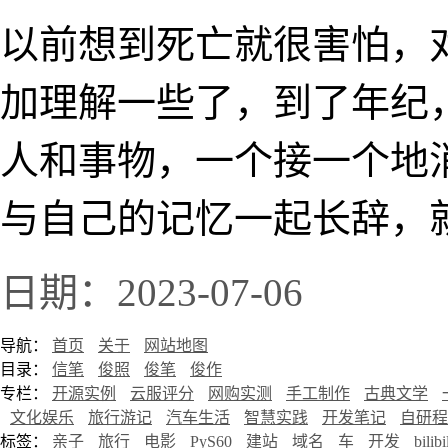
以前想到死亡就很害怕，
加理解一些了，到了年纪
人和事物，一个接一个地
与自己的记忆一起长辞，
日期：2023-07-06
导航：
首页
关于
网站地图
目录：
信笔
俊照
俊笔
俊作
专栏：
开源实例
云服评分
网购实测
手工制作
古典文学
文化娱乐
旅行游记
汽车生活
智慧实践
开发笔记
自研程
标签：
亲子
旅行
电影
PyS60
建站
域名
车
开发
bilibi