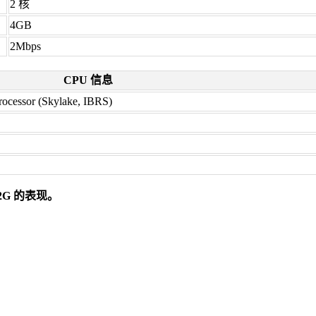
2 核
4GB
2Mbps
CPU 信息
rocessor (Skylake, IBRS)
 2G 的表现。