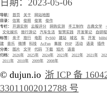
日期：2023-05-06
导航：
首页
关于
网站地图
目录：
信笔
俊照
俊笔
俊作
专栏：
开源实例
云服评分
网购实测
手工制作
古典文学
文化娱乐
旅行游记
汽车生活
智慧实践
开发笔记
自研程
标签：
亲子
旅行
电影
PyS60
建站
域名
车
开发
bilibi
建
音乐
微博
科技
AcFun
事故
PHP
活动
语录
插件
分类：
图片
文字
代码
下载
短片
语音
归档：
2026年
2025年
2024年
2023年
2022年
2021年
20
2011年
2010年
2009年
2008年
© dujun.io
浙 ICP 备 1604
33011002012788 号