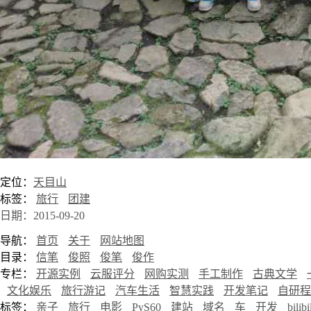
定位：
天目山
标签：
旅行
团建
日期：2015-09-20
导航：
首页
关于
网站地图
目录：
信笔
俊照
俊笔
俊作
专栏：
开源实例
云服评分
网购实测
手工制作
古典文学
文化娱乐
旅行游记
汽车生活
智慧实践
开发笔记
自研程
标签：
亲子
旅行
电影
PyS60
建站
域名
车
开发
bilibi