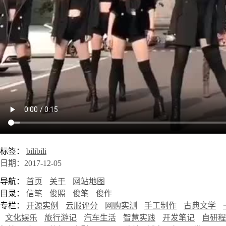
标签：
bilibili
日期：2017-12-05
导航：
首页
关于
网站地图
目录：
信笔
俊照
俊笔
俊作
专栏：
开源实例
云服评分
网购实测
手工制作
古典文学
文化娱乐
旅行游记
汽车生活
智慧实践
开发笔记
自研程