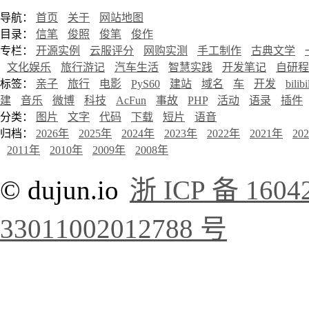
导航：
首页
关于
网站地图
目录：
信笔
俊照
俊笔
俊作
专栏：
开源实例
云服评分
网购实测
手工制作
古典文学
文化娱乐
旅行游记
汽车生活
智慧实践
开发笔记
自研程
标签：
亲子
旅行
电影
PyS60
建站
域名
车
开发
bilibi
建
音乐
微博
科技
AcFun
事故
PHP
活动
语录
插件
分类：
图片
文字
代码
下载
短片
语音
归档：
2026年
2025年
2024年
2023年
2022年
2021年
20
2011年
2010年
2009年
2008年
© dujun.io
浙 ICP 备 1604
33011002012788 号