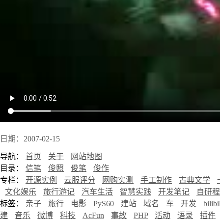
日期：2007-02-15
导航：
首页
关于
网站地图
目录：
信笔
俊照
俊笔
俊作
专栏：
开源实例
云服评分
网购实测
手工制作
古典文学
文化娱乐
旅行游记
汽车生活
智慧实践
开发笔记
自研程
标签：
亲子
旅行
电影
PyS60
建站
域名
车
开发
bilibi
建
音乐
微博
科技
AcFun
事故
PHP
活动
语录
插件