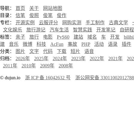
导航：
首页
关于
网站地图
目录：
信笔
俊照
俊笔
俊作
专栏：
开源实例
云服评分
网购实测
手工制作
古典文学
文化娱乐
旅行游记
汽车生活
智慧实践
开发笔记
自研程
标签：
亲子
旅行
电影
PyS60
建站
域名
车
开发
bilibi
建
音乐
微博
科技
AcFun
事故
PHP
活动
语录
插件
分类：
图片
文字
代码
下载
短片
语音
归档：
2026年
2025年
2024年
2023年
2022年
2021年
20
2011年
2010年
2009年
2008年
© dujun.io
浙 ICP 备 16042632 号
浙公网安备 3301100201278