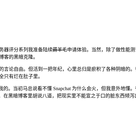
务器评分系列我准备陆续
薅羊毛
申请体验。当然，除了做性能测
博客的黑暗克隆。
的言论自由。但活到一把年纪，心里总归是瘀积了各种阴暗的。
全只有烂在肚子里。
的。当初马总说看不懂 Snapchat 为什么会火，但我意外地
焚。在黑暗博客里胡说八道，把现实里不能宣之于口的脏东西倾泻