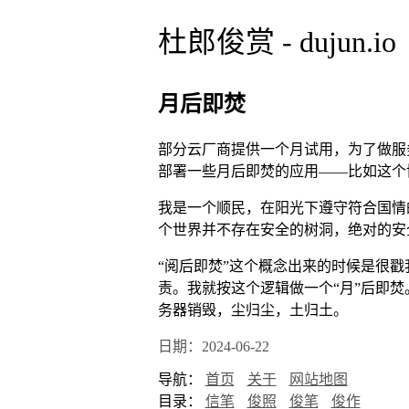
杜郎俊赏 - dujun.io
月后即焚
部分云厂商提供一个月试用，为了做服
部署一些月后即焚的应用——比如这个
我是一个顺民，在阳光下遵守符合国情
个世界并不存在安全的树洞，绝对的安
“阅后即焚”这个概念出来的时候是很戳我
责。我就按这个逻辑做一个“月”后即
务器销毁，尘归尘，土归土。
日期：2024-06-22
导航：
首页
关于
网站地图
目录：
信笔
俊照
俊笔
俊作