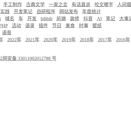
手工制作
古典文学
一家之言
有话直说
咬文嚼字
人间
慧实践
开发笔记
自研程序
网站发布
年度统计
站
域名
车
开发
bilibili
前端
装修
抖音
AI
笔记
大事
PHP
活动
语录
插件
节日
美食
时事
壁纸
语音
3年
2022年
2021年
2020年
2019年
2018年
2017年
2016年
网安备 33011002012788 号