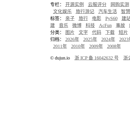
专栏：
开源实例
云服评分
网购实测
文化娱乐
旅行游记
汽车生活
智
标签：
亲子
旅行
电影
PyS60
建
建
音乐
微博
科技
AcFun
事故
分类：
图片
文字
代码
下载
短片
归档：
2026年
2025年
2024年
202
2011年
2010年
2009年
2008年
© dujun.io
浙 ICP 备 16042632 号
浙公