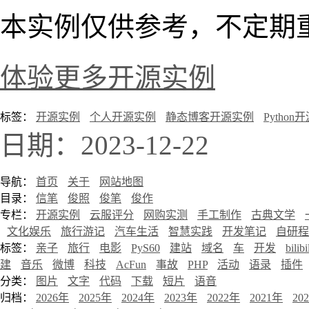
本实例仅供参考，不定期
体验更多开源实例
标签：
开源实例
个人开源实例
静态博客开源实例
Python
日期：2023-12-22
导航：
首页
关于
网站地图
目录：
信笔
俊照
俊笔
俊作
专栏：
开源实例
云服评分
网购实测
手工制作
古典文学
文化娱乐
旅行游记
汽车生活
智慧实践
开发笔记
自研程
标签：
亲子
旅行
电影
PyS60
建站
域名
车
开发
bilibi
建
音乐
微博
科技
AcFun
事故
PHP
活动
语录
插件
分类：
图片
文字
代码
下载
短片
语音
归档：
2026年
2025年
2024年
2023年
2022年
2021年
20