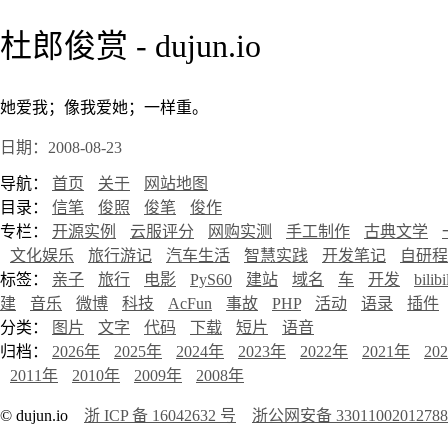
杜郎俊赏 - dujun.io
她爱我；像我爱她；一样重。
日期：2008-08-23
导航：
首页
关于
网站地图
目录：
信笔
俊照
俊笔
俊作
专栏：
开源实例
云服评分
网购实测
手工制作
古典文学
文化娱乐
旅行游记
汽车生活
智慧实践
开发笔记
自研程
标签：
亲子
旅行
电影
PyS60
建站
域名
车
开发
bilibi
建
音乐
微博
科技
AcFun
事故
PHP
活动
语录
插件
分类：
图片
文字
代码
下载
短片
语音
归档：
2026年
2025年
2024年
2023年
2022年
2021年
20
2011年
2010年
2009年
2008年
© dujun.io
浙 ICP 备 16042632 号
浙公网安备 3301100201278