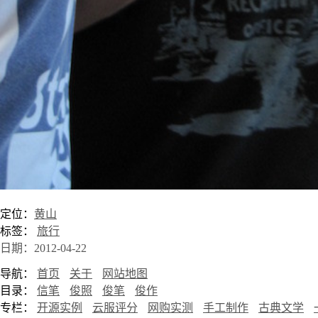
定位：
黄山
标签：
旅行
日期：2012-04-22
导航：
首页
关于
网站地图
目录：
信笔
俊照
俊笔
俊作
专栏：
开源实例
云服评分
网购实测
手工制作
古典文学