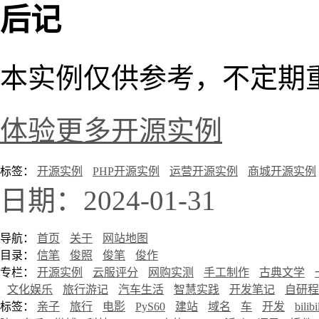
后记
本实例仅供参考，不定期
体验更多开源实例
标签：
开源实例
PHP开源实例
运营开源实例
商城开源实例
日期：2024-01-31
导航：
首页
关于
网站地图
目录：
信笔
俊照
俊笔
俊作
专栏：
开源实例
云服评分
网购实测
手工制作
古典文学
文化娱乐
旅行游记
汽车生活
智慧实践
开发笔记
自研程
标签：
亲子
旅行
电影
PyS60
建站
域名
车
开发
bilibi