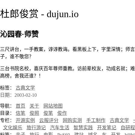
杜郎俊赏 - dujun.io
沁园春·师赞
三尺讲台，一手教案，谆谆教诲。看黑板上下，字里深情；师言
子，谁不敬您？
三台书院名校，喜庆百年尊师重教。访前辈校友，功成名就；难
高榜，舍我还谁？！
标签：
古典文学
日期：2003-02-10
导航：
首页
关于
网站地图
目录：
信笔
俊照
俊笔
俊作
专栏：
开源实例
云服评分
网购实测
手工制作
古典文学
文化娱乐
旅行游记
汽车生活
智慧实践
开发笔记
自研程
标签：
亲子
旅行
电影
PyS60
建站
域名
车
开发
bilibi