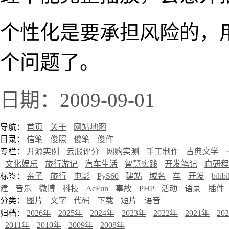
个性化是要承担风险的，
个问题了。
日期：2009-09-01
导航：
首页
关于
网站地图
目录：
信笔
俊照
俊笔
俊作
专栏：
开源实例
云服评分
网购实测
手工制作
古典文学
文化娱乐
旅行游记
汽车生活
智慧实践
开发笔记
自研程
标签：
亲子
旅行
电影
PyS60
建站
域名
车
开发
bilibi
建
音乐
微博
科技
AcFun
事故
PHP
活动
语录
插件
分类：
图片
文字
代码
下载
短片
语音
归档：
2026年
2025年
2024年
2023年
2022年
2021年
20
2011年
2010年
2009年
2008年