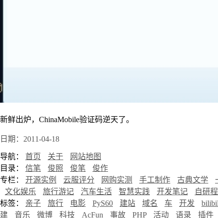
新鲜出炉，ChinaMobile验证码逆天了。
日期：2011-04-18
导航：
首页
关于
网站地图
目录：
信笔
俊照
俊笔
俊作
专栏：
开源实例
云服评分
网购实测
手工制作
古典文学
文化娱乐
旅行游记
汽车生活
智慧实践
开发笔记
自研程
标签：
亲子
旅行
电影
PyS60
建站
域名
车
开发
bilibi
建
音乐
微博
科技
AcFun
事故
PHP
活动
语录
插件