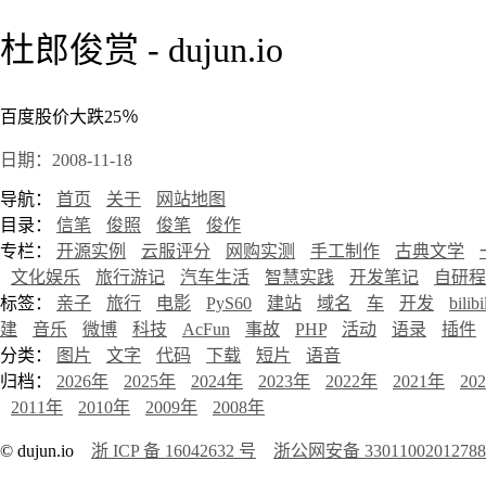
杜郎俊赏 - dujun.io
百度股价大跌25％
日期：2008-11-18
导航：
首页
关于
网站地图
目录：
信笔
俊照
俊笔
俊作
专栏：
开源实例
云服评分
网购实测
手工制作
古典文学
文化娱乐
旅行游记
汽车生活
智慧实践
开发笔记
自研程
标签：
亲子
旅行
电影
PyS60
建站
域名
车
开发
bilibi
建
音乐
微博
科技
AcFun
事故
PHP
活动
语录
插件
分类：
图片
文字
代码
下载
短片
语音
归档：
2026年
2025年
2024年
2023年
2022年
2021年
20
2011年
2010年
2009年
2008年
© dujun.io
浙 ICP 备 16042632 号
浙公网安备 3301100201278