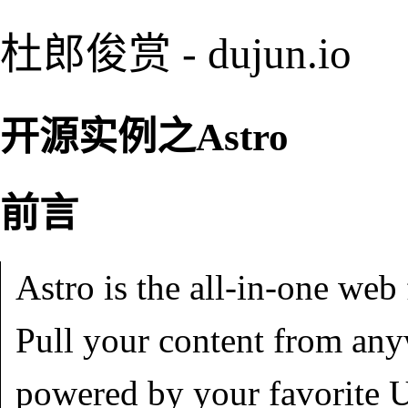
杜郎俊赏 - dujun.io
开源实例之Astro
前言
Astro is the all-in-one we
Pull your content from any
powered by your favorite U