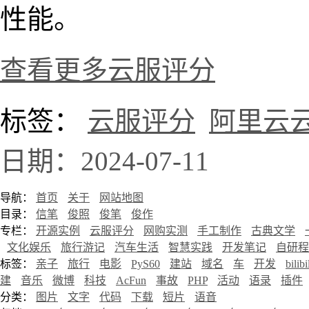
性能。
查看更多云服评分
标签：
云服评分
阿里云
日期：2024-07-11
导航：
首页
关于
网站地图
目录：
信笔
俊照
俊笔
俊作
专栏：
开源实例
云服评分
网购实测
手工制作
古典文学
文化娱乐
旅行游记
汽车生活
智慧实践
开发笔记
自研程
标签：
亲子
旅行
电影
PyS60
建站
域名
车
开发
bilibi
建
音乐
微博
科技
AcFun
事故
PHP
活动
语录
插件
分类：
图片
文字
代码
下载
短片
语音