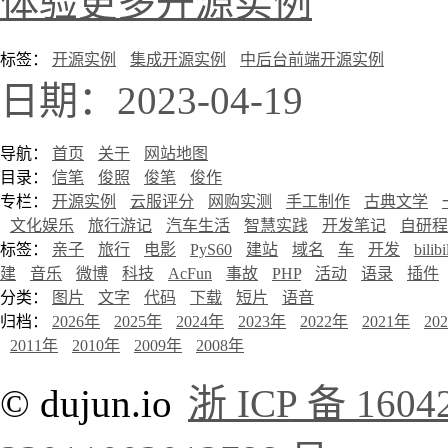
体验更多开源实例
标签：
开源实例
集成开源实例
中后台前端开源实例
日期：2023-04-19
导航：
首页
关于
网站地图
目录：
信笔
俊照
俊笔
俊作
专栏：
开源实例
云服评分
网购实测
手工制作
古典文学
文化娱乐
旅行游记
汽车生活
智慧实践
开发笔记
自研程
标签：
亲子
旅行
电影
PyS60
建站
域名
车
开发
bilibi
建
音乐
微博
科技
AcFun
事故
PHP
活动
语录
插件
分类：
图片
文字
代码
下载
短片
语音
归档：
2026年
2025年
2024年
2023年
2022年
2021年
20
2011年
2010年
2009年
2008年
© dujun.io
浙 ICP 备 1604