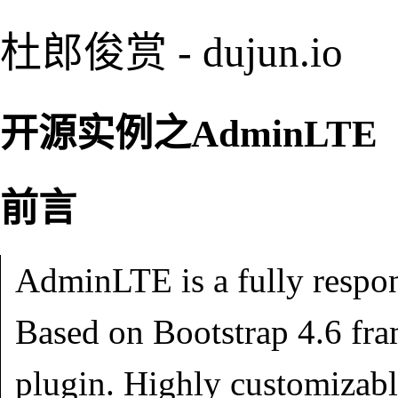
杜郎俊赏 - dujun.io
开源实例之AdminLTE
前言
AdminLTE is a fully respon
Based on Bootstrap 4.6 fr
plugin. Highly customizabl