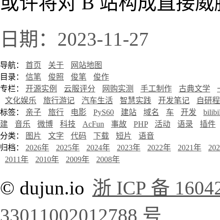
或许将对 B 站构成直接
日期：2023-11-27
导航：
首页
关于
网站地图
目录：
信笔
俊照
俊笔
俊作
专栏：
开源实例
云服评分
网购实测
手工制作
古典文学
文化娱乐
旅行游记
汽车生活
智慧实践
开发笔记
自研程
标签：
亲子
旅行
电影
PyS60
建站
域名
车
开发
bilibi
建
音乐
微博
科技
AcFun
事故
PHP
活动
语录
插件
分类：
图片
文字
代码
下载
短片
语音
归档：
2026年
2025年
2024年
2023年
2022年
2021年
20
2011年
2010年
2009年
2008年
© dujun.io
浙 ICP 备 1604
33011002012788 号