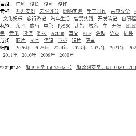
目录：
信笔
俊照
俊笔
俊作
专栏：
开源实例
云服评分
网购实测
手工制作
古典文学
文化娱乐
旅行游记
汽车生活
智慧实践
开发笔记
自研程
标签：
亲子
旅行
电影
PyS60
建站
域名
车
开发
bilibi
建
音乐
微博
科技
AcFun
事故
PHP
活动
语录
插件
分类：
图片
文字
代码
下载
短片
语音
归档：
2026年
2025年
2024年
2023年
2022年
2021年
20
2011年
2010年
2009年
2008年
© dujun.io
浙 ICP 备 16042632 号
浙公网安备 3301100201278