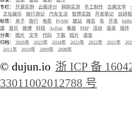
专栏：
开源实例
云服评分
网购实测
手工制作
古典文学
文化娱乐
旅行游记
汽车生活
智慧实践
开发笔记
自研程
标签：
亲子
旅行
电影
PyS60
建站
域名
车
开发
bilibi
建
音乐
微博
科技
AcFun
事故
PHP
活动
语录
插件
分类：
图片
文字
代码
下载
短片
语音
归档：
2026年
2025年
2024年
2023年
2022年
2021年
20
2011年
2010年
2009年
2008年
© dujun.io
浙 ICP 备 1604
33011002012788 号