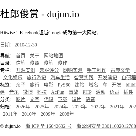
杜郎俊赏 - dujun.io
Hitwise：Facebook超越Google成为第一大网站。
日期：2010-12-30
导航：
首页
关于
网站地图
目录：
信笔
俊照
俊笔
俊作
专栏：
开源实例
云服评分
网购实测
手工制作
古典文学
文化娱乐
旅行游记
汽车生活
智慧实践
开发笔记
自研程
标签：
亲子
旅行
电影
PyS60
建站
域名
车
开发
bilibi
建
音乐
微博
科技
AcFun
事故
PHP
活动
语录
插件
分类：
图片
文字
代码
下载
短片
语音
归档：
2026年
2025年
2024年
2023年
2022年
2021年
20
2011年
2010年
2009年
2008年
© dujun.io
浙 ICP 备 16042632 号
浙公网安备 3301100201278