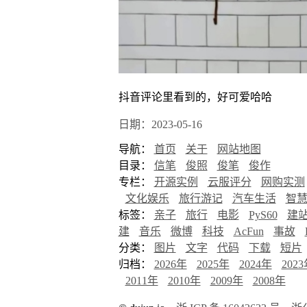
抖音评论里看到的，好可爱哈哈
日期：2023-05-16
导航：
首页
关于
网站地图
目录：
信笔
俊照
俊笔
俊作
专栏：
开源实例
云服评分
网购实测
文化娱乐
旅行游记
汽车生活
智
标签：
亲子
旅行
电影
PyS60
建
建
音乐
微博
科技
AcFun
事故
分类：
图片
文字
代码
下载
短片
归档：
2026年
2025年
2024年
202
2011年
2010年
2009年
2008年