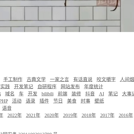
手工制作
古典文学
一家之言
有话直说
咬文嚼字
人间
慧实践
开发笔记
自研程序
网站发布
年度统计
站
域名
车
开发
bilibili
前端
装修
抖音
AI
笔记
大事
PHP
活动
语录
插件
节日
美食
时事
壁纸
语音
3年
2022年
2021年
2020年
2019年
2018年
2017年
2016年