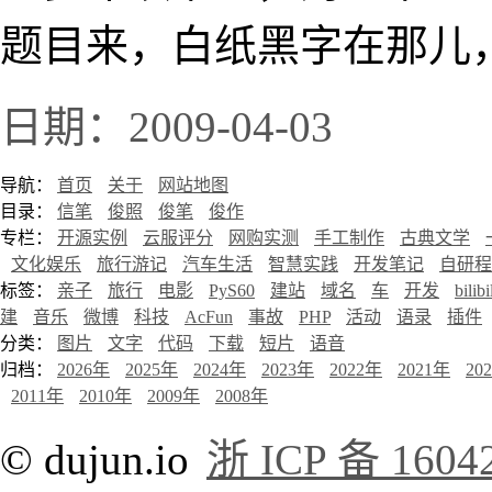
题目来，白纸黑字在那儿
日期：2009-04-03
导航：
首页
关于
网站地图
目录：
信笔
俊照
俊笔
俊作
专栏：
开源实例
云服评分
网购实测
手工制作
古典文学
文化娱乐
旅行游记
汽车生活
智慧实践
开发笔记
自研程
标签：
亲子
旅行
电影
PyS60
建站
域名
车
开发
bilibi
建
音乐
微博
科技
AcFun
事故
PHP
活动
语录
插件
分类：
图片
文字
代码
下载
短片
语音
归档：
2026年
2025年
2024年
2023年
2022年
2021年
20
2011年
2010年
2009年
2008年
© dujun.io
浙 ICP 备 1604