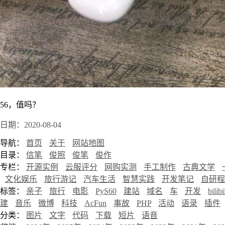
56，值吗？
日期：2020-08-04
导航：
首页
关于
网站地图
目录：
信笔
俊照
俊笔
俊作
专栏：
开源实例
云服评分
网购实测
手工制作
古典文学
文化娱乐
旅行游记
汽车生活
智慧实践
开发笔记
自研程
标签：
亲子
旅行
电影
PyS60
建站
域名
车
开发
bilibi
建
音乐
微博
科技
AcFun
事故
PHP
活动
语录
插件
分类：
图片
文字
代码
下载
短片
语音