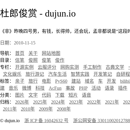
杜郎俊赏 - dujun.io
《非》昨晚四号男，有钱，长得帅，还会玩，孟非都说是“这段
日期：2010-11-15
导航：
首页
关于
网站地图
目录：
信笔
俊照
俊笔
俊作
专栏：
开源实例
云服评分
网购实测
手工制作
古典文学
文化娱乐
旅行游记
汽车生活
智慧实践
开发笔记
自研程
标签：
亲子
旅行
电影
PyS60
建站
域名
车
开发
bilibi
建
音乐
微博
科技
AcFun
事故
PHP
活动
语录
插件
分类：
图片
文字
代码
下载
短片
语音
归档：
2026年
2025年
2024年
2023年
2022年
2021年
20
2011年
2010年
2009年
2008年
© dujun.io
浙 ICP 备 16042632 号
浙公网安备 3301100201278