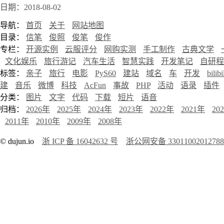
日期：2018-08-02
导航：
首页
关于
网站地图
目录：
信笔
俊照
俊笔
俊作
专栏：
开源实例
云服评分
网购实测
手工制作
古典文学
文化娱乐
旅行游记
汽车生活
智慧实践
开发笔记
自研程
标签：
亲子
旅行
电影
PyS60
建站
域名
车
开发
bilibi
建
音乐
微博
科技
AcFun
事故
PHP
活动
语录
插件
分类：
图片
文字
代码
下载
短片
语音
归档：
2026年
2025年
2024年
2023年
2022年
2021年
20
2011年
2010年
2009年
2008年
© dujun.io
浙 ICP 备 16042632 号
浙公网安备 3301100201278