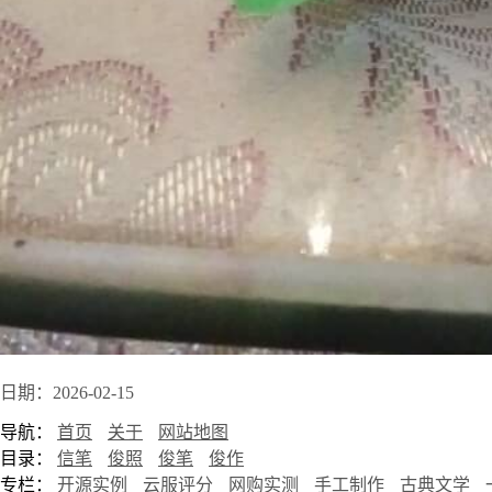
日期：2026-02-15
导航：
首页
关于
网站地图
目录：
信笔
俊照
俊笔
俊作
专栏：
开源实例
云服评分
网购实测
手工制作
古典文学