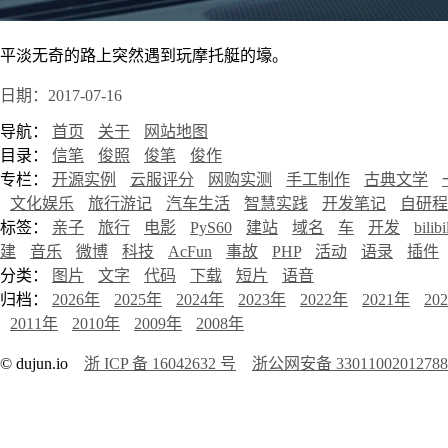
平淡无奇的路上突然遇到玩摩托艇的壕。
日期：2017-07-16
导航：
首页
关于
网站地图
目录：
信笔
俊照
俊笔
俊作
专栏：
开源实例
云服评分
网购实测
手工制作
古典文学
文化娱乐
旅行游记
汽车生活
智慧实践
开发笔记
自研程
标签：
亲子
旅行
电影
PyS60
建站
域名
车
开发
bilibi
建
音乐
微博
科技
AcFun
事故
PHP
活动
语录
插件
分类：
图片
文字
代码
下载
短片
语音
归档：
2026年
2025年
2024年
2023年
2022年
2021年
20
2011年
2010年
2009年
2008年
© dujun.io
浙 ICP 备 16042632 号
浙公网安备 3301100201278