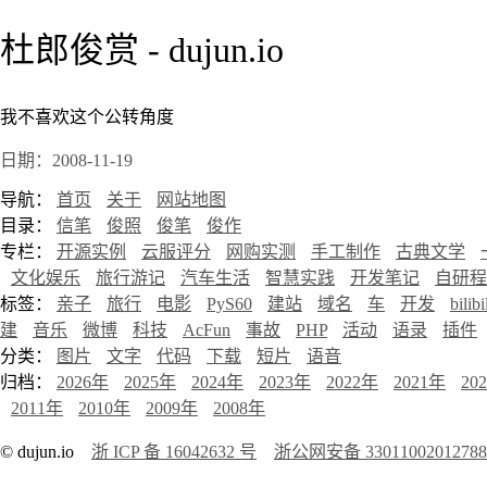
杜郎俊赏 - dujun.io
我不喜欢这个公转角度
日期：2008-11-19
导航：
首页
关于
网站地图
目录：
信笔
俊照
俊笔
俊作
专栏：
开源实例
云服评分
网购实测
手工制作
古典文学
文化娱乐
旅行游记
汽车生活
智慧实践
开发笔记
自研程
标签：
亲子
旅行
电影
PyS60
建站
域名
车
开发
bilibi
建
音乐
微博
科技
AcFun
事故
PHP
活动
语录
插件
分类：
图片
文字
代码
下载
短片
语音
归档：
2026年
2025年
2024年
2023年
2022年
2021年
20
2011年
2010年
2009年
2008年
© dujun.io
浙 ICP 备 16042632 号
浙公网安备 3301100201278