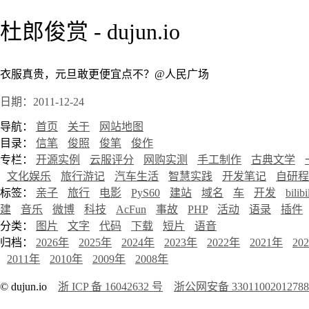
杜郎俊赏 - dujun.io
衣服真贵，元旦敢更便宜点不？@人民广场
日期：2011-12-24
导航：
首页
关于
网站地图
目录：
信笔
俊照
俊笔
俊作
专栏：
开源实例
云服评分
网购实测
手工制作
古典文学
文化娱乐
旅行游记
汽车生活
智慧实践
开发笔记
自研程
标签：
亲子
旅行
电影
PyS60
建站
域名
车
开发
bilibi
建
音乐
微博
科技
AcFun
事故
PHP
活动
语录
插件
分类：
图片
文字
代码
下载
短片
语音
归档：
2026年
2025年
2024年
2023年
2022年
2021年
20
2011年
2010年
2009年
2008年
© dujun.io
浙 ICP 备 16042632 号
浙公网安备 3301100201278