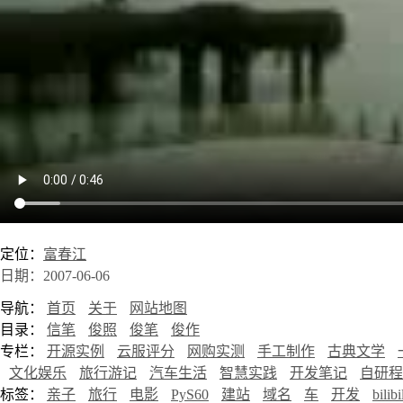
定位：
富春江
日期：2007-06-06
导航：
首页
关于
网站地图
目录：
信笔
俊照
俊笔
俊作
专栏：
开源实例
云服评分
网购实测
手工制作
古典文学
文化娱乐
旅行游记
汽车生活
智慧实践
开发笔记
自研程
标签：
亲子
旅行
电影
PyS60
建站
域名
车
开发
bilibi