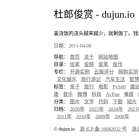
杜郎俊赏 - dujun.io
盖浇饭的浇头越来越少，就剩饭了。钱
日期：2011-04-08
导航：
首页
关于
网站地图
目录：
信笔
俊照
俊笔
俊作
专栏：
开源实例
云服评分
网购实测
文化娱乐
旅行游记
汽车生活
智
标签：
亲子
旅行
电影
PyS60
建
建
音乐
微博
科技
AcFun
事故
分类：
图片
文字
代码
下载
短片
归档：
2026年
2025年
2024年
202
2011年
2010年
2009年
2008年
© dujun.io
浙 ICP 备 16042632 号
浙公