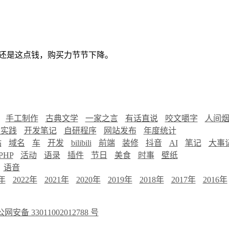
还是这点钱，购买力节节下降。
手工制作
古典文学
一家之言
有话直说
咬文嚼字
人间
慧实践
开发笔记
自研程序
网站发布
年度统计
站
域名
车
开发
bilibili
前端
装修
抖音
AI
笔记
大事
PHP
活动
语录
插件
节日
美食
时事
壁纸
语音
3年
2022年
2021年
2020年
2019年
2018年
2017年
2016年
网安备 33011002012788 号