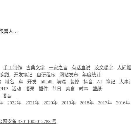
很雷人…
手工制作
古典文学
一家之言
有话直说
咬文嚼字
人间
慧实践
开发笔记
自研程序
网站发布
年度统计
站
域名
车
开发
bilibili
前端
装修
抖音
AI
笔记
大事
PHP
活动
语录
插件
节日
美食
时事
壁纸
语音
3年
2022年
2021年
2020年
2019年
2018年
2017年
2016年
网安备 33011002012788 号