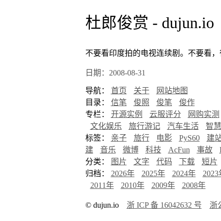
杜郎俊赏 - dujun.io
不要看印度拍的电视连续剧。不要看，
日期：2008-08-31
导航：
首页
关于
网站地图
目录：
信笔
俊照
俊笔
俊作
专栏：
开源实例
云服评分
网购实测
文化娱乐
旅行游记
汽车生活
智
标签：
亲子
旅行
电影
PyS60
建
建
音乐
微博
科技
AcFun
事故
分类：
图片
文字
代码
下载
短片
归档：
2026年
2025年
2024年
202
2011年
2010年
2009年
2008年
© dujun.io
浙 ICP 备 16042632 号
浙公