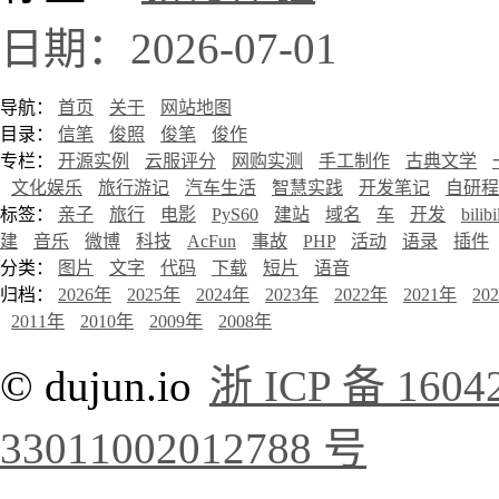
日期：2026-07-01
导航：
首页
关于
网站地图
目录：
信笔
俊照
俊笔
俊作
专栏：
开源实例
云服评分
网购实测
手工制作
古典文学
文化娱乐
旅行游记
汽车生活
智慧实践
开发笔记
自研程
标签：
亲子
旅行
电影
PyS60
建站
域名
车
开发
bilibi
建
音乐
微博
科技
AcFun
事故
PHP
活动
语录
插件
分类：
图片
文字
代码
下载
短片
语音
归档：
2026年
2025年
2024年
2023年
2022年
2021年
20
2011年
2010年
2009年
2008年
© dujun.io
浙 ICP 备 1604
33011002012788 号