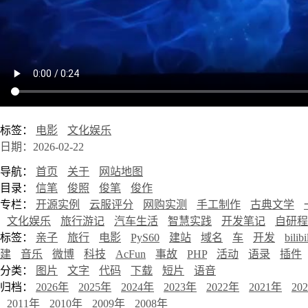
标签：
电影
文化娱乐
日期：2026-02-22
导航：
首页
关于
网站地图
目录：
信笔
俊照
俊笔
俊作
专栏：
开源实例
云服评分
网购实测
手工制作
古典文学
文化娱乐
旅行游记
汽车生活
智慧实践
开发笔记
自研程
标签：
亲子
旅行
电影
PyS60
建站
域名
车
开发
bilibi
建
音乐
微博
科技
AcFun
事故
PHP
活动
语录
插件
分类：
图片
文字
代码
下载
短片
语音
归档：
2026年
2025年
2024年
2023年
2022年
2021年
20
2011年
2010年
2009年
2008年