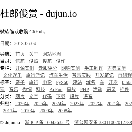
杜郎俊赏 - dujun.io
微软确认收购 GitHub。
日期：2018-06-04
导航：
首页
关于
网站地图
目录：
信笔
俊照
俊笔
俊作
专栏：
开源实例
云服评分
网购实测
手工制作
古典文学
文化娱乐
旅行游记
汽车生活
智慧实践
开发笔记
自研程
标签：
亲子
旅行
电影
PyS60
建站
域名
车
开发
bilibi
建
音乐
微博
科技
AcFun
事故
PHP
活动
语录
插件
分类：
图片
文字
代码
下载
短片
语音
归档：
2026年
2025年
2024年
2023年
2022年
2021年
20
2011年
2010年
2009年
2008年
© dujun.io
浙 ICP 备 16042632 号
浙公网安备 3301100201278