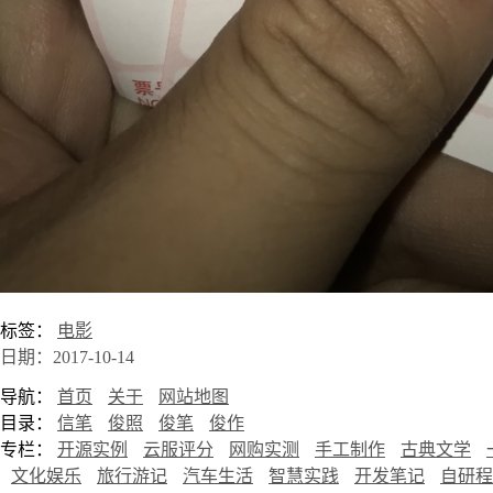
标签：
电影
日期：2017-10-14
导航：
首页
关于
网站地图
目录：
信笔
俊照
俊笔
俊作
专栏：
开源实例
云服评分
网购实测
手工制作
古典文学
文化娱乐
旅行游记
汽车生活
智慧实践
开发笔记
自研程