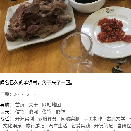
闻名已久的羊锅村，终于来了一回。
日期：2017-12-15
导航：
首页
关于
网站地图
目录：
信笔
俊照
俊笔
俊作
专栏：
开源实例
云服评分
网购实测
手工制作
古典文学
文化娱乐
旅行游记
汽车生活
智慧实践
开发笔记
自研程