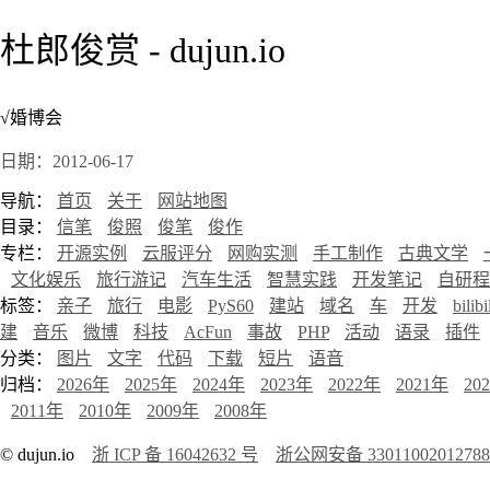
杜郎俊赏 - dujun.io
√婚博会
日期：2012-06-17
导航：
首页
关于
网站地图
目录：
信笔
俊照
俊笔
俊作
专栏：
开源实例
云服评分
网购实测
手工制作
古典文学
文化娱乐
旅行游记
汽车生活
智慧实践
开发笔记
自研程
标签：
亲子
旅行
电影
PyS60
建站
域名
车
开发
bilibi
建
音乐
微博
科技
AcFun
事故
PHP
活动
语录
插件
分类：
图片
文字
代码
下载
短片
语音
归档：
2026年
2025年
2024年
2023年
2022年
2021年
20
2011年
2010年
2009年
2008年
© dujun.io
浙 ICP 备 16042632 号
浙公网安备 3301100201278