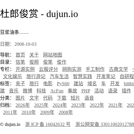
杜郎俊赏 - dujun.io
豆浆油条……
日期：2008-10-03
导航：
首页
关于
网站地图
目录：
信笔
俊照
俊笔
俊作
专栏：
开源实例
云服评分
网购实测
手工制作
古典文学
文化娱乐
旅行游记
汽车生活
智慧实践
开发笔记
自研程
标签：
亲子
旅行
电影
PyS60
建站
域名
车
开发
bilibi
建
音乐
微博
科技
AcFun
事故
PHP
活动
语录
插件
分类：
图片
文字
代码
下载
短片
语音
归档：
2026年
2025年
2024年
2023年
2022年
2021年
20
2011年
2010年
2009年
2008年
© dujun.io
浙 ICP 备 16042632 号
浙公网安备 3301100201278