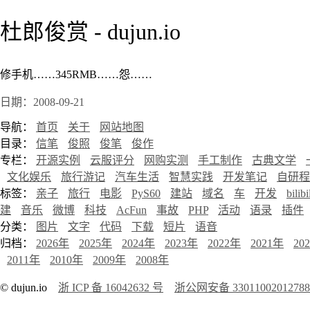
杜郎俊赏 - dujun.io
修手机……345RMB……怨……
日期：2008-09-21
导航：
首页
关于
网站地图
目录：
信笔
俊照
俊笔
俊作
专栏：
开源实例
云服评分
网购实测
手工制作
古典文学
文化娱乐
旅行游记
汽车生活
智慧实践
开发笔记
自研程
标签：
亲子
旅行
电影
PyS60
建站
域名
车
开发
bilibi
建
音乐
微博
科技
AcFun
事故
PHP
活动
语录
插件
分类：
图片
文字
代码
下载
短片
语音
归档：
2026年
2025年
2024年
2023年
2022年
2021年
20
2011年
2010年
2009年
2008年
© dujun.io
浙 ICP 备 16042632 号
浙公网安备 3301100201278