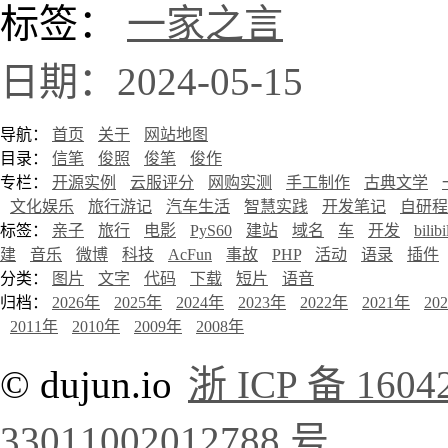
标签：
一家之言
日期：2024-05-15
导航：
首页
关于
网站地图
目录：
信笔
俊照
俊笔
俊作
专栏：
开源实例
云服评分
网购实测
手工制作
古典文学
文化娱乐
旅行游记
汽车生活
智慧实践
开发笔记
自研程
标签：
亲子
旅行
电影
PyS60
建站
域名
车
开发
bilibi
建
音乐
微博
科技
AcFun
事故
PHP
活动
语录
插件
分类：
图片
文字
代码
下载
短片
语音
归档：
2026年
2025年
2024年
2023年
2022年
2021年
20
2011年
2010年
2009年
2008年
© dujun.io
浙 ICP 备 1604
33011002012788 号