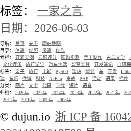
标签：
一家之言
日期：2026-06-03
导航：
首页
关于
网站地图
目录：
信笔
俊照
俊笔
俊作
专栏：
开源实例
云服评分
网购实测
手工制作
古典文学
文化娱乐
旅行游记
汽车生活
智慧实践
开发笔记
自研程
标签：
亲子
旅行
电影
PyS60
建站
域名
车
开发
bilibi
建
音乐
微博
科技
AcFun
事故
PHP
活动
语录
插件
分类：
图片
文字
代码
下载
短片
语音
归档：
2026年
2025年
2024年
2023年
2022年
2021年
20
2011年
2010年
2009年
2008年
© dujun.io
浙 ICP 备 1604