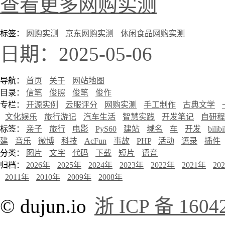
查看更多网购实测
标签：
网购实测
京东网购实测
休闲食品网购实测
日期：2025-05-06
导航：
首页
关于
网站地图
目录：
信笔
俊照
俊笔
俊作
专栏：
开源实例
云服评分
网购实测
手工制作
古典文学
文化娱乐
旅行游记
汽车生活
智慧实践
开发笔记
自研程
标签：
亲子
旅行
电影
PyS60
建站
域名
车
开发
bilibi
建
音乐
微博
科技
AcFun
事故
PHP
活动
语录
插件
分类：
图片
文字
代码
下载
短片
语音
归档：
2026年
2025年
2024年
2023年
2022年
2021年
20
2011年
2010年
2009年
2008年
© dujun.io
浙 ICP 备 1604