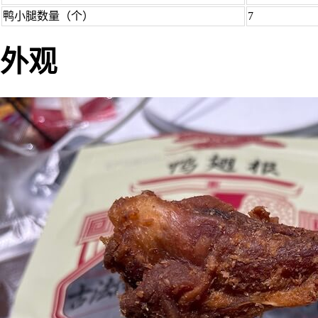
鸭小腿数量（个）
7
外观