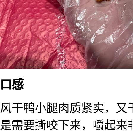
口感
风干鸭小腿肉质紧实，又
是需要撕咬下来，嚼起来